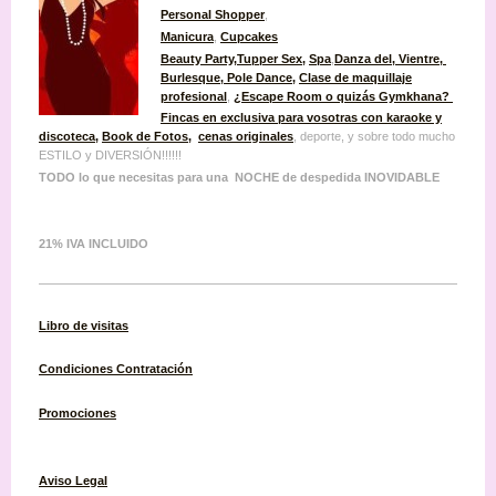
Personal Shopper
,
Manicura
,
Cupcakes
Beauty Party
,
Tupper Sex
,
Spa
,
Danza del, Vientre,
Burlesque
, Pole Dance,
Clase de maquillaje
profesional
,
¿Escape Room o quizás Gymkhana?
Fincas en exclusiva para vosotras con karaoke y
discoteca
,
Book de Fotos
,
cenas originales
, deporte, y sobre todo mucho
ESTILO y DIVERSIÓN!!!!!!
TODO lo que necesitas para una NOCHE de despedida INOVIDABLE
21% IVA INCLUIDO
Libro de visitas
Condiciones
Contratación
Promociones
Aviso Legal