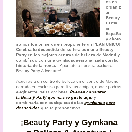
os en
organiz
ar
Beauty
Partis
en
España
y ahora
somos los primeros en proponerte un PLAN ÚNICO!
Celebra tu despedida de soltera con una Beauty
Party en los mejores centros de belleza de Madrid y
combínalo con una gymkana personalizada con la
historia de la novia.
¡Apúntate a nuestra exclusiva
Beauty Party Adventure!
Acudirás a un centro de belleza en el centro de Madrid,
cerrado en exclusiva para tí y tus amigas, donde podrás
elegir entre varias opciones.
Puedes consultar
la Beauty Party que más te guste aquí
y
combinarla con cualquiera de las
gymkanas para
despedidas
que te proponemos.
¡Beauty Party y Gymkana