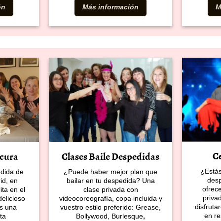
ón
Más información
M
C
Clases Baile Despedidas
cura
¿Estás
¿Puede haber mejor plan que
edida de
desp
bailar en tu despedida? Una
id, en
ofrec
clase privada con
ta en el
priva
videocoreografía, copa incluida y
elicioso
disfruta
vuestro estilo preferido: Grease,
s una
en re
Bollywood, Burlesque
,
ta