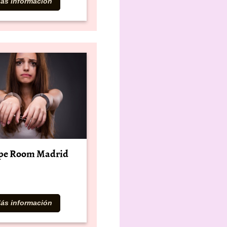
ás información
pe Room Madrid
ás información