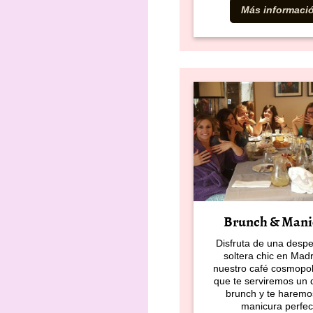
Más informaci
Brunch & Mani
Disfruta de una desp
soltera chic en Madr
nuestro café cosmopoli
que te serviremos un d
brunch y te haremo
manicura perfec