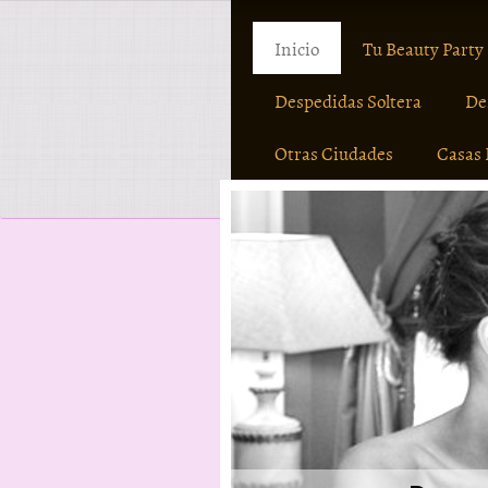
Inicio
Tu Beauty Party
Despedidas Soltera
De
Otras Ciudades
Casas 