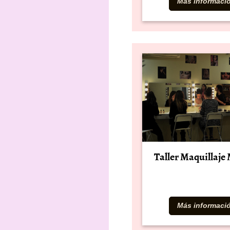
Más informaci
Taller Maquillaje
Más informaci