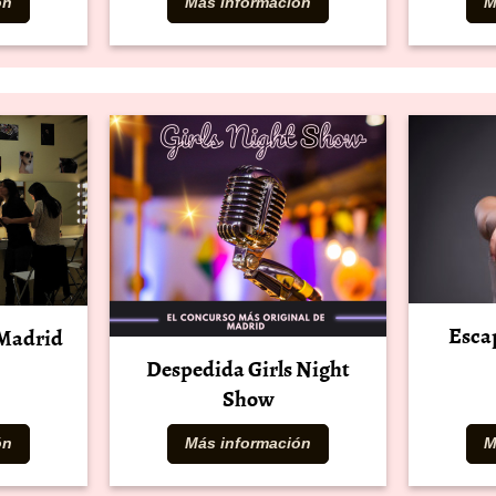
ón
Más información
M
Esca
 Madrid
Despedida Girls Night
Show
ón
Más información
M