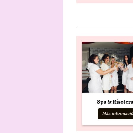
Spa & Risoter
Más informaci