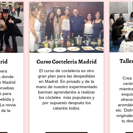
Talle
Curso Cocteleria Madrid
rid
El curso de coctelería es otro
para
gran plan para las despedidas
a donde
Crea 
en Madrid. En privado y de la
de Madrid
cerá
mano de nuestro experimentado
pruebas.
mientra
barman aprenderéis a realizar
s para
exqui
los cócteles más populares y
bebida y
ofrece
por supuesto después los
La novia
aromáti
cataréis todos.
 de la
etc. Disf
originale
tu de