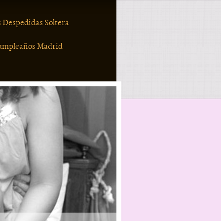
 Despedidas Soltera
umpleaños Madrid