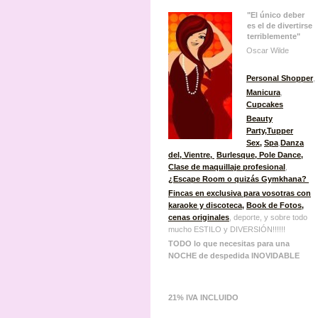
"El único deber
es el de divertirse
terriblemente"
Oscar Wilde
Personal Shopper
,
Manicura
,
Cupcakes
Beauty
Party
,
Tupper
Sex
,
Spa
,
Danza
del, Vientre,
Burlesque
, Pole Dance,
Clase de maquillaje profesional
,
¿Escape Room o quizás Gymkhana?
Fincas en exclusiva para vosotras con
karaoke y discoteca
,
Book de Fotos
,
cenas originales
, deporte, y sobre todo
mucho ESTILO y DIVERSIÓN!!!!!!
TODO lo que necesitas para una
NOCHE de despedida INOVIDABLE
21% IVA INCLUIDO