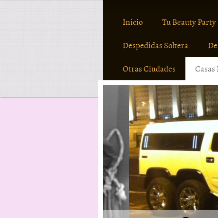
Inicio
Tu Beauty Party
Despedidas Soltera
De
Otras Ciudades
Casas 