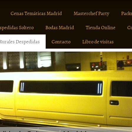
Cenas Temáticas Madrid
Masterchef Party
Packs
spedidas Soltero
Bodas Madrid
Tienda Online
C
Rurales Despedidas
Contacto
Libro de visitas