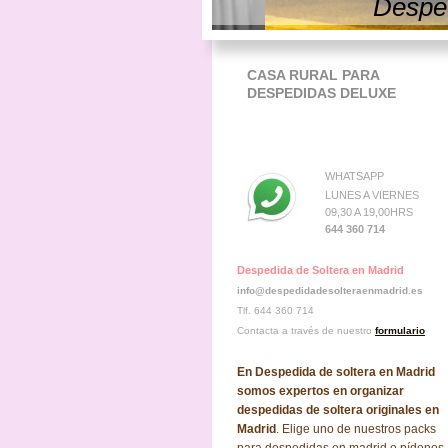
Desped
CASA RURAL PARA
DESPEDIDAS DELUXE
WHATSAPP
LUNES A VIERNES
09,30 A 19,00HRS
644 360 714
Despedida de Soltera en Madrid
info@despedidadesolteraenmadrid.es
Tlf. 644 360 714
Contacta a través de nuestro
formulario
En Despedida de soltera en Madrid
somos expertos en organizar
despedidas de soltera originales en
Madrid
. Elige uno de nuestros packs
para despedidas en madrid o pídenos