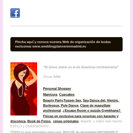
Pincha aquí y conoce nuestra Web de organización de bodas
exclusivas www.weddingplannerenmadrid.es
"El único deber es el de divertirse terriblemente"
Oscar Wilde
Personal Shopper
,
Manicura
,
Cupcakes
Beauty Party
,
Tupper Sex
,
Spa
,
Danza del, Vientre,
Burlesque
, Pole Dance,
Clase de maquillaje
profesional
,
¿Escape Room o quizás Gymkhana?
Fincas en exclusiva para vosotras con karaoke y
discoteca
,
Book de Fotos
,
cenas originales
, deporte, y sobre todo mucho
ESTILO y DIVERSIÓN!!!!!!
TODO lo que necesitas para una NOCHE de despedida INOVIDABLE