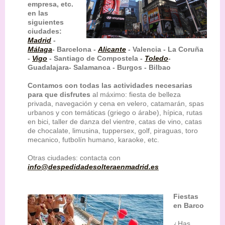
empresa, etc.
en las
siguientes
ciudades:
Madrid
-
Málaga
- Barcelona -
Alicante
- Valencia - La Coruña
-
Vigo
- Santiago de Compostela -
Toledo
-
Guadalajara- Salamanca - Burgos - Bilbao
Contamos con todas las actividades necesarias
para que disfrutes
al máximo: fiesta de belleza
privada, navegación y cena en velero, catamarán, spas
urbanos y con temáticas (griego o árabe), hípica, rutas
en bici, taller de danza del vientre, catas de vino, catas
de chocalate , limusina, tuppersex, golf, piraguas, toro
mecanico, futbolín humano, karaoke, etc.
Otras ciudades: contacta con
info@despedidadesolteraenmadrid.es
Fiestas
en Barco
¿Has