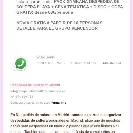
estará garantizado:
PACK GYMKANA DESPEDIDA DE
SOLTERA PLAYA + CENA TEMÁTICA + DISCO + COPA
GRATIS: desde 89€/persona
NOVIA GRATIS A PARTIR DE 10 PERSONAS
DETALLE PARA EL GRUPO VENCENDOR
WHATSAPP
LUNES A VIERNES 09,30 A 19,00HRS
644 360 714
Despedida de Soltera en Madrid
info@despedidadesolteraenmadrid.es
Tlf. 644 360 714
Contacta a través de nuestro
formulario
En Despedida de soltera en Madrid somos expertos en organizar
despedidas de soltera originales en Madrid
. Elige uno de nuestros
packs para despedidas en madrid o pídenos que lo diseñemos a tu
medida. También podemos organizar tu fiesta de cumpleaños en