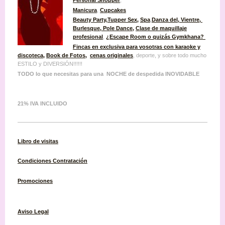
Manicura
,
Cupcakes
Beauty Party
,
Tupper Sex
,
Spa
,
Danza del, Vientre,
Burlesque
, Pole Dance,
Clase de maquillaje
profesional
,
¿Escape Room o quizás Gymkhana?
Fincas en exclusiva para vosotras con karaoke y
discoteca
,
Book de Fotos
,
cenas originales
, deporte, y sobre todo mucho
ESTILO y DIVERSIÓN!!!!!!
TODO lo que necesitas para una NOCHE de despedida INOVIDABLE
21% IVA INCLUIDO
Libro de visitas
Condiciones
Contratación
Promociones
Aviso Legal