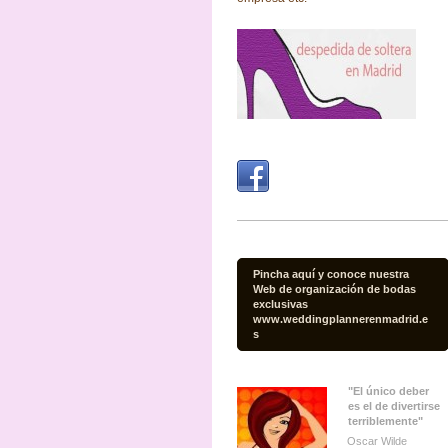
Pincha aquí y conoce nuestra
Web de organización de bodas
exclusivas
www.weddingplannerenmadrid.e
s
"El único deber
es el de divertirse
terriblemente"
Oscar Wilde