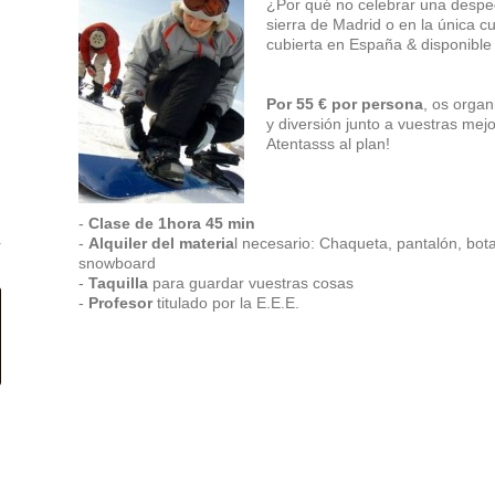
¿Por qué no celebrar una desped
sierra de Madrid o en la única 
cubierta en España & disponible 
Por 55 € por persona
, os organ
y diversión junto a vuestras mej
Atentasss al plan!
-
Clase de 1hora 45 min
-
Alquiler del materia
l necesario: Chaqueta, pantalón, bot
snowboard
-
Taquilla
para guardar vuestras cosas
-
Profesor
titulado por la E.E.E.
ü
1