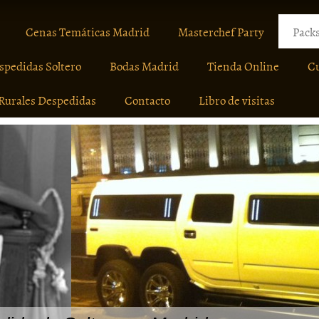
Cenas Temáticas Madrid
Masterchef Party
Packs
spedidas Soltero
Bodas Madrid
Tienda Online
C
Rurales Despedidas
Contacto
Libro de visitas