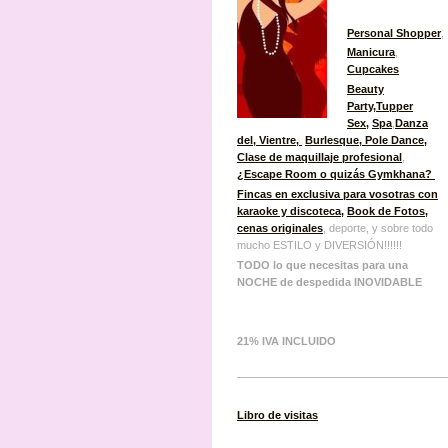
Personal Shopper
,
Manicura
,
Cupcakes
Beauty
Party
,
Tupper
Sex
,
Spa
,
Danza
del, Vientre,
Burlesque
, Pole Dance,
Clase de maquillaje profesional
,
¿Escape Room o quizás Gymkhana?
Fincas en exclusiva para vosotras con
karaoke y discoteca
,
Book de Fotos
,
cenas originales
, deporte, y sobre todo
mucho ESTILO y DIVERSIÓN!!!!!!
TODO lo que necesitas para una
NOCHE de despedida INOVIDABLE
21% IVA INCLUIDO
Libro de visitas