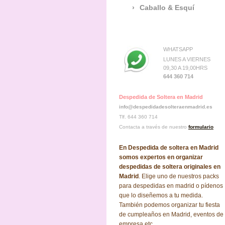
Caballo & Esquí
WHATSAPP
LUNES A VIERNES
09,30 A 19,00HRS
644 360 714
Despedida de Soltera en Madrid
info@despedidadesolteraenmadrid.es
Tlf. 644 360 714
Contacta a través de nuestro
formulario
En Despedida de soltera en Madrid
somos expertos en organizar
despedidas de soltera originales en
Madrid
. Elige uno de nuestros packs
para despedidas en madrid o pídenos
que lo diseñemos a tu medida.
También podemos organizar tu fiesta
de cumpleaños en Madrid, eventos de
empresa etc.