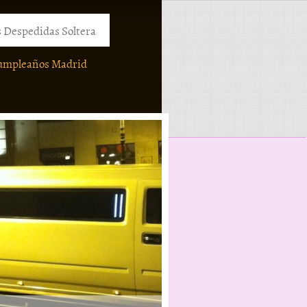
 Despedidas Soltera
umpleaños Madrid