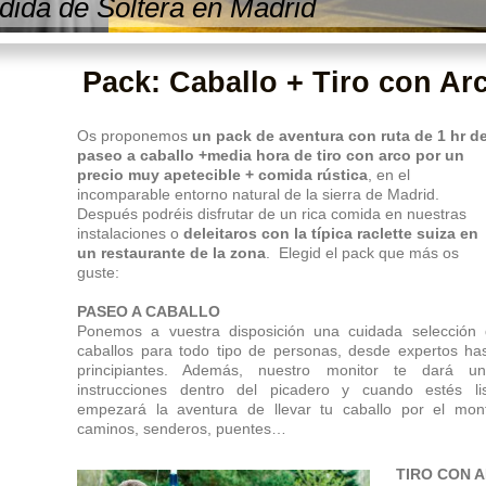
ida de Soltera en Madrid
Pack: Caballo + Tiro con Ar
Os proponemos
un pack de aventura con ruta de 1 hr d
paseo a caballo +media hora de tiro con arco
por un
precio muy apetecible + comida rústica
, en el
incomparable entorno natural de la sierra de Madrid.
Después podréis disfrutar de un rica comida en nuestras
instalaciones o
deleitaros con la típica raclette suiza en
un restaurante de la zona
. Elegid el pack que más os
guste:
PASEO A CABALLO
Ponemos a vuestra disposición una cuidada selección
caballos para todo tipo de personas, desde expertos ha
principiantes. Además, nuestro monitor te dará un
instrucciones dentro del picadero y cuando estés li
empezará la aventura de llevar tu caballo por el mon
caminos, senderos, puentes…
TIRO CON 