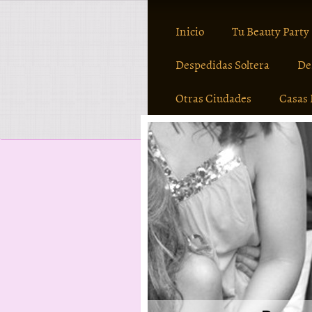
Inicio
Tu Beauty Party
Despedidas Soltera
De
Otras Ciudades
Casas 