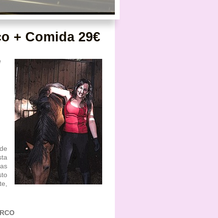
co + Comida 29€
e
 de
sta
as
sto
te,
ARCO