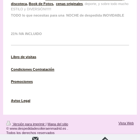
discoteca
,
Book de Fotos
,
cenas originales
, deporte, y sobre todo mucho
ESTILO y DIVERSIÓN!!!!!!
TODO lo que necesitas para una NOCHE de despedida INOVIDABLE
21% IVA INCLUIDO
Libro de visitas
Condiciones
Contratación
Promociones
Aviso Legal
Vista Web
Versión para imprimir
|
Mapa del sitio
© www.despedidadesolteraenmadrid.es .
Todos los derechos reservados