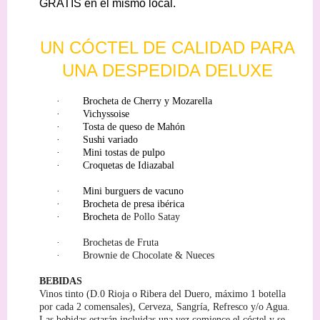
GRATIS en el mismo local.
UN CÓCTEL DE CALIDAD PARA
UNA DESPEDIDA DELUXE
·
Brocheta de Cherry y Mozarella
·
Vichyssoise
·
Tosta de queso de Mahón
·
Sushi variado
·
Mini tostas de pulpo
·
Croquetas de Idiazabal
·
Mini burguers de vacuno
·
Brocheta de presa ibérica
·
Brocheta d
e Pollo Satay
·
Brochetas de Fruta
·
Brownie de Chocolate & Nueces
BEBIDAS
Vinos tinto (D.0 Rioja o Ribera del Duero, máximo 1 botella
por cada 2 comensales), Cerveza, Sangría, Refresco y/o Agua.
Las bebidas estarán incluidas una vez comience el cóctel y se