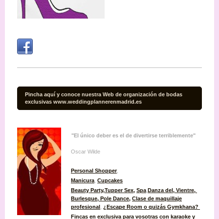
Pincha aquí y conoce nuestra Web de organización de bodas
exclusivas www.weddingplannerenmadrid.es
"El único deber es el de divertirse terriblemente"
Oscar Wilde
Personal Shopper
,
Manicura
,
Cupcakes
Beauty Party
,
Tupper Sex
,
Spa
,
Danza del, Vientre,
Burlesque
, Pole Dance,
Clase de maquillaje
profesional
,
¿Escape Room o quizás Gymkhana?
Fincas en exclusiva para vosotras con karaoke y