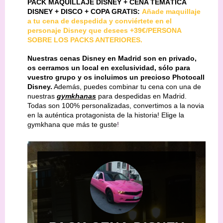
PACK MAQUILLAJE DISNEY + CENA TEMÁTICA
DISNEY + DISCO + COPA GRATIS:
Añade maquillaje
a tu cena de despedida y conviértete en el
personaje Disney que desees +39€/PERSONA
SOBRE LOS PACKS ANTERIORES.
Nuestras cenas Disney en Madrid son en privado,
os cerramos un local en exclusividad, sólo para
vuestro grupo y os incluimos un precioso Photocall
Disney.
Además, puedes combinar tu cena con una de
nuestras
gymkhanas
para despedidas en Madrid.
Todas
son 100% personalizadas, convertimos a la novia
en la auténtica protagonista de la historia! Elige la
gymkhana que más te guste
!