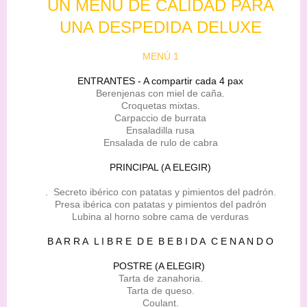
UN MENÚ DE CALIDAD PARA
UNA DESPEDIDA DELUXE
MENÚ 1
ENTRANTES - A compartir cada 4 pax
Berenjenas con miel de caña.
Croquetas mixtas.
Carpaccio de burrata
Ensaladilla rusa
Ensalada de rulo de cabra
PRINCIPAL (A ELEGIR)
. Secreto ibérico con patatas y pimientos del padrón.
Presa ibérica con patatas y pimientos del padrón
Lubina al horno sobre cama de verduras
B A R R A L I B R E D E B E B I D A C E N A N D O
POSTRE (A ELEGIR)
Tarta de zanahoria.
Tarta de queso.
Coulant.