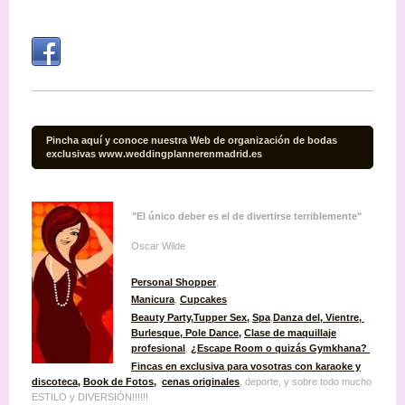
Pincha aquí y conoce nuestra Web de organización de bodas
exclusivas www.weddingplannerenmadrid.es
"El único deber es el de divertirse terriblemente"
Oscar Wilde
Personal Shopper
,
Manicura
,
Cupcakes
Beauty Party
,
Tupper Sex
,
Spa
,
Danza del, Vientre,
Burlesque
, Pole Dance,
Clase de maquillaje
profesional
,
¿Escape Room o quizás Gymkhana?
Fincas en exclusiva para vosotras con karaoke y
discoteca
,
Book de Fotos
,
cenas originales
, deporte, y sobre todo mucho
ESTILO y DIVERSIÓN!!!!!!