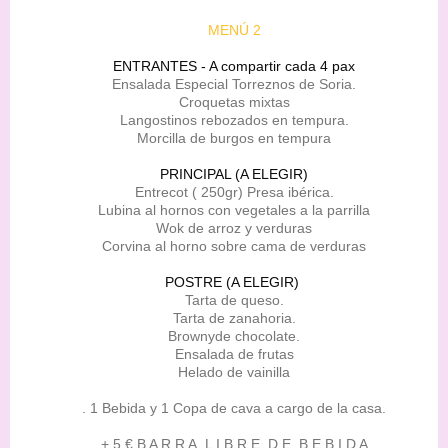
MENÚ 2
ENTRANTES - A compartir cada 4 pax
Ensalada Especial Torreznos de Soria.
Croquetas mixtas
Langostinos rebozados en tempura.
Morcilla de burgos en tempura
PRINCIPAL (A ELEGIR)
Entrecot ( 250gr) Presa ibérica.
Lubina al hornos con vegetales a la parrilla
Wok de arroz y verduras
Corvina al horno sobre cama de verduras
POSTRE (A ELEGIR)
Tarta de queso.
Tarta de zanahoria.
Brownyde chocolate.
Ensalada de frutas
Helado de vainilla
. 1 Bebida y 1 Copa de cava a cargo de la casa.
+ 5 € B A R R A L I B R E D E B E B I D A