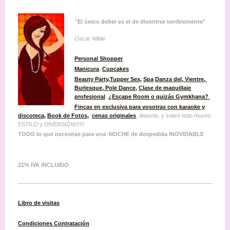
"El único deber es el de divertirse terriblemente"
Oscar Wilde
Personal Shopper
,
Manicura
,
Cupcakes
Beauty Party
,
Tupper Sex
,
Spa
,
Danza del, Vientre,
Burlesque
, Pole Dance,
Clase de maquillaje
profesional
,
¿Escape Room o quizás Gymkhana?
Fincas en exclusiva para vosotras con karaoke y
discoteca
,
Book de Fotos
,
cenas originales
, deporte, y sobre todo mucho
ESTILO y DIVERSIÓN!!!!!!
TODO lo que necesitas para una NOCHE de despedida INOVIDABLE
21% IVA INCLUIDO
Libro de visitas
Condiciones
Contratación