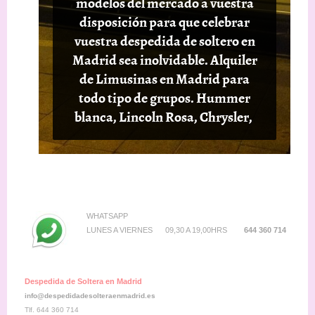
modelos del mercado a vuestra
disposición para que celebrar
vuestra despedida de soltero en
Madrid sea inolvidable. Alquiler
de Limusinas en Madrid para
todo tipo de grupos. Hummer
blanca, Lincoln Rosa, Chrysler,
WHATSAPP
LUNES A VIERNES 09,30 A 19,00HRS
644 360 714
Despedida de Soltera en Madrid
info@despedidadesolteraenmadrid.es
Tlf. 644 360 714